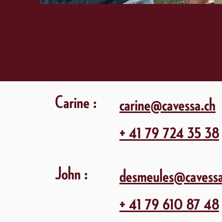
Carine :
carine@cavessa.ch
+ 41 79 724 35 38
John :
desmeules@cavessa
+ 41 79 610 87 48