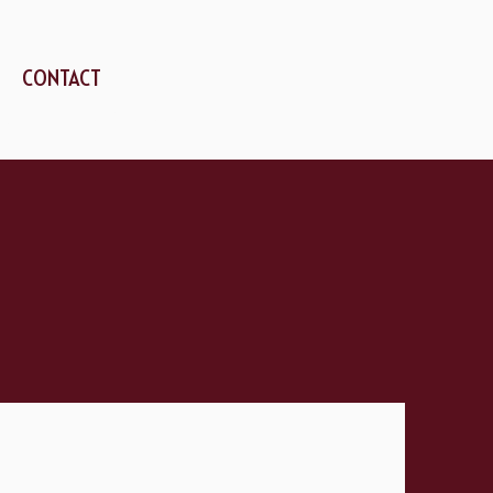
CONTACT
ne Desmeules, Montricher, Vaud