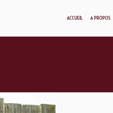
ACCUEIL
A PROPOS
Cavessa, courtier en vins, john et Cari