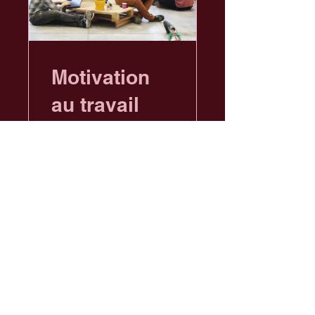
Motivation
au travail
8 semaines
150.00 CHF
Voir les détails
Carine :
carine@cavessa.ch
+ 41 79 724 35 38