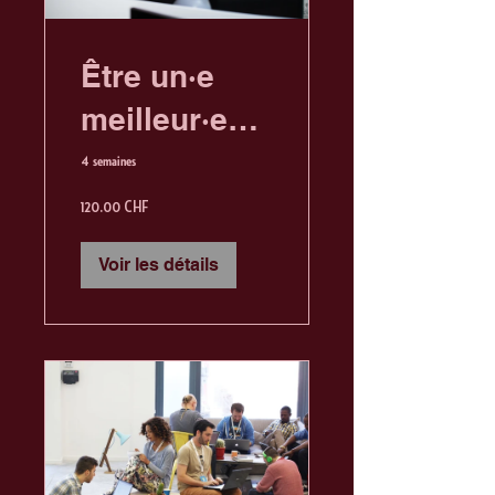
Être un·e
meilleur·e
gestionnaire
4 semaines
120.00 CHF
Voir les détails